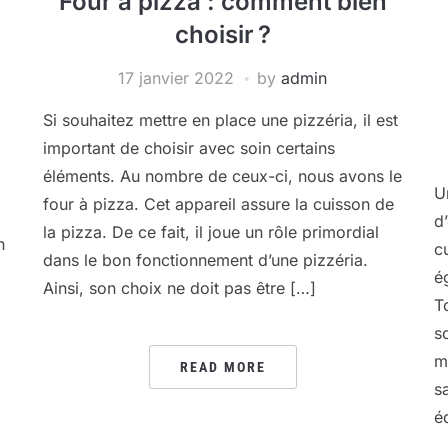
Four à pizza : comment bien
choisir ?
17 janvier 2022
by
admin
Si souhaitez mettre en place une pizzéria, il est
important de choisir avec soin certains
éléments. Au nombre de ceux-ci, nous avons le
U
four à pizza. Cet appareil assure la cuisson de
d
la pizza. De ce fait, il joue un rôle primordial
n
c
dans le bon fonctionnement d’une pizzéria.
é
Ainsi, son choix ne doit pas être […]
T
s
m
READ MORE
s
é