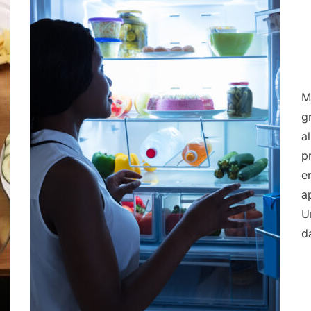
M
g
a
p
e
a
U
d