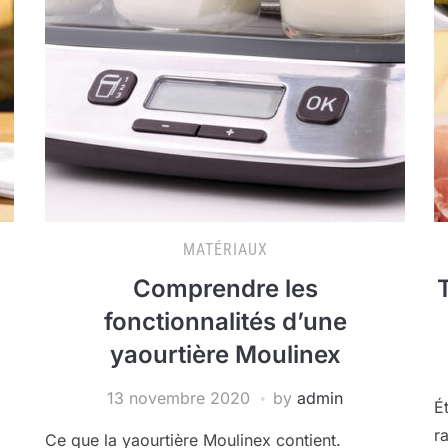
MATÉRIAUX
Comprendre les
T
fonctionnalités d’une
yaourtière Moulinex
13 novembre 2020
by
admin
É
r
Ce que la yaourtière Moulinex contient.